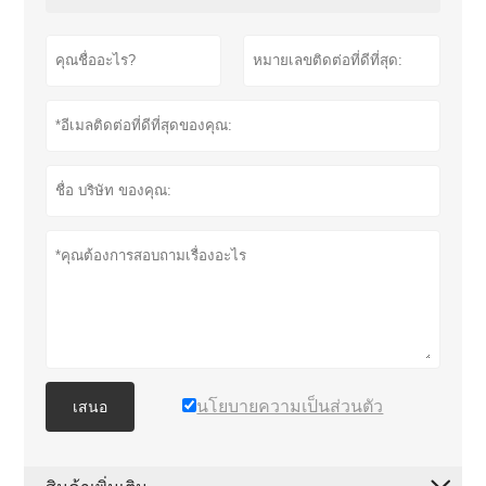
นโยบายความเป็นส่วนตัว
เสนอ