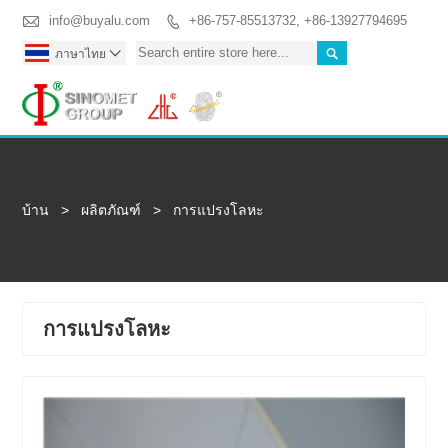

info@buyalu.com
+86-757-85513732, +86-13927794695


ภาษาไทย

Togg
บ้าน
>
ผลิตภัณฑ์
>
การแปรงโลหะ
การแปรงโลหะ