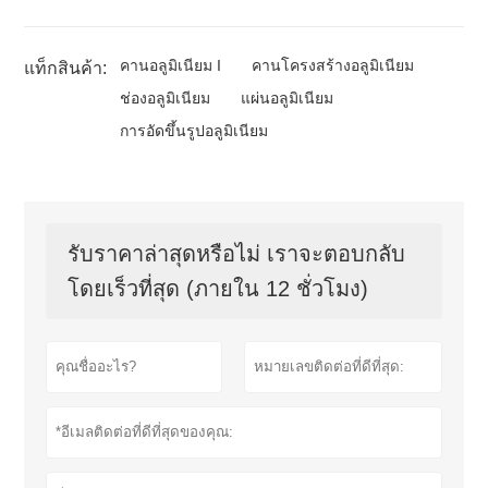
คานอลูมิเนียม I
คานโครงสร้างอลูมิเนียม
แท็กสินค้า:
ช่องอลูมิเนียม
แผ่นอลูมิเนียม
การอัดขึ้นรูปอลูมิเนียม
รับราคาล่าสุดหรือไม่ เราจะตอบกลับ
โดยเร็วที่สุด (ภายใน 12 ชั่วโมง)