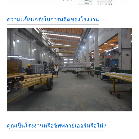
ความแข็งแกร่งในการผลิตของโรงงาน
คุณเป็นโรงงานหรือซัพพลายเออร์หรือไม่?