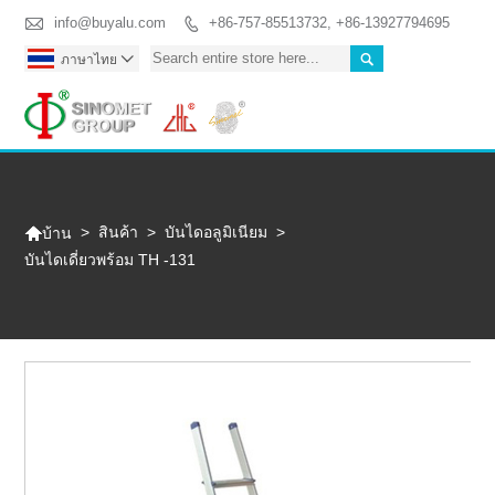

info@buyalu.com
+86-757-85513732, +86-13927794695


ภาษาไทย

Togg

>
สินค้า
>
บันไดอลูมิเนียม
>
บ้าน
บันไดเดี่ยวพร้อม TH -131